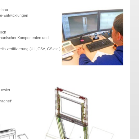
sebau
se-Entwicklungen
lich
echanischer Komponenten und
its-zertifizierung (UL, CSA, GS etc.)
uester
magnet“