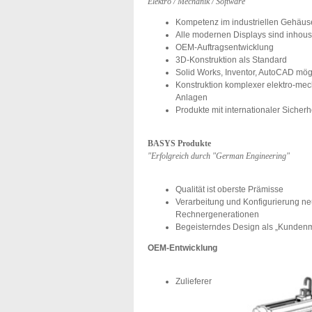
Elektro / Mechanik / Software
Kompetenz im industriellen Gehäu
Alle modernen Displays sind inhou
OEM-Auftragsentwicklung
3D-Konstruktion als Standard
Solid Works, Inventor, AutoCAD mög
Konstruktion komplexer elektro-m
Anlagen
Produkte mit internationaler Sicherhe
BASYS Produkte
"Erfolgreich durch "German Engineering"
Qualität ist oberste Prämisse
Verarbeitung und Konfigurierung ne
Rechnergenerationen
Begeisterndes Design als „Kunden
OEM-Entwicklung
Zulieferer