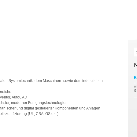
B
talen Systemtechnik, dem Maschinen- sowie dem industriellen
..
u
G
ereiche
nventor, AutoCAD
ichster, moderner Fertigungstechnologien
hanischer und digital gesteuerter Komponenten und Anlagen
eitszertifizierung (UL, CSA, GS etc.)