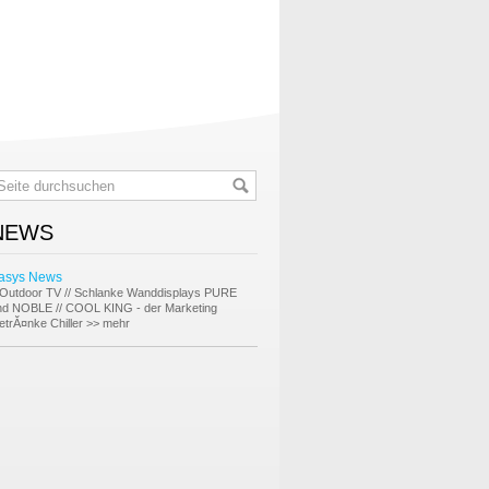
NEWS
asys News
Outdoor TV // Schlanke Wanddisplays PURE
nd NOBLE // COOL KING - der Marketing
etrĂ¤nke Chiller
>> mehr